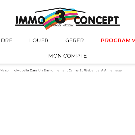
NDRE
LOUER
GÉRER
PROGRAMM
mation
Nos biens à louer
MON COMPTE
dernières ventes
Nos biens loués
Espace vendeur
 Maison Individuelle Dans Un Environnement Calme Et Résidentiel À Annemasse
il
Recherche / alerte mail
Espace bailleur
Espace Locataire