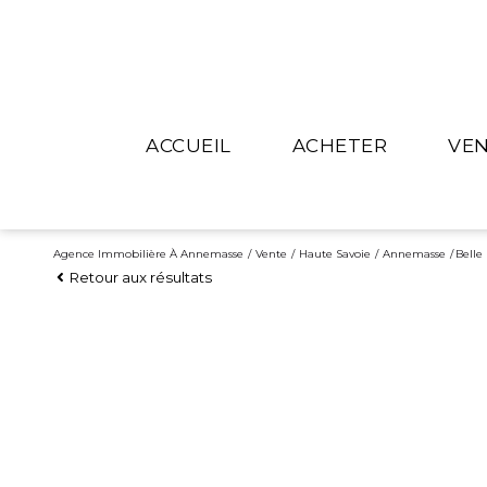
ACCUEIL
ACHETER
VE
Ancien
Esti
Neuf
Nos 
Agence Immobilière À Annemasse
Vente
Haute Savoie
Annemasse
Belle
Retour aux résultats
Recherche / alerte ma