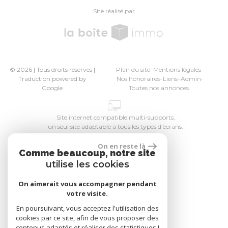
site réalisé par
© 2026 | Tous droits réservés |
Plan du site
Mentions légales
Traduction powered by
Nos honoraires
Liens
Admin
Google
Toutes nos annonces
Site internet compatible multi-supports,
un seul site adaptable à tous les types d'écrans.
On en reste là
Comme beaucoup, notre site
utilise les cookies
On aimerait vous accompagner pendant
votre visite.
En poursuivant, vous acceptez l'utilisation des
cookies par ce site, afin de vous proposer des
contenus adaptés et réaliser des statistiques !