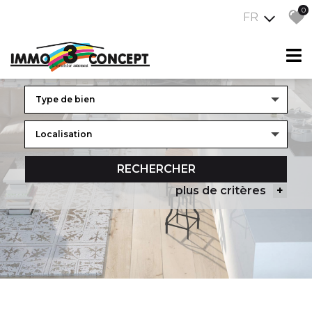
0
FR
PROGRAMMES NEUFS
Ancien
RECHERCHER
plus de critères
+
5KM
10KM
25KM