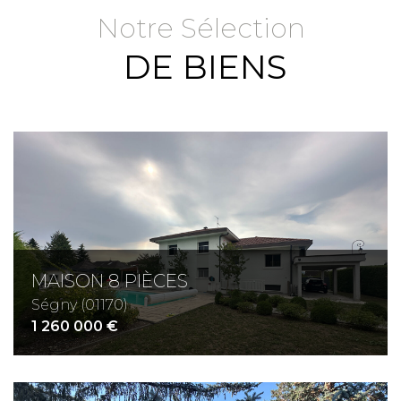
Notre Sélection
DE BIENS
Critères supplémentaires
Piscine
Parking
Terrasse
MAISON 8 PIÈCES
Ségny (01170)
1 260 000 €