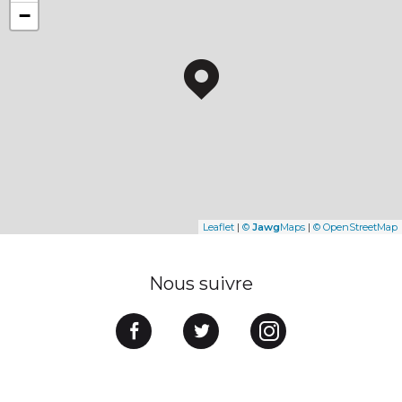
−
Leaflet
|
©
Jawg
Maps
|
© OpenStreetMap
Nous suivre