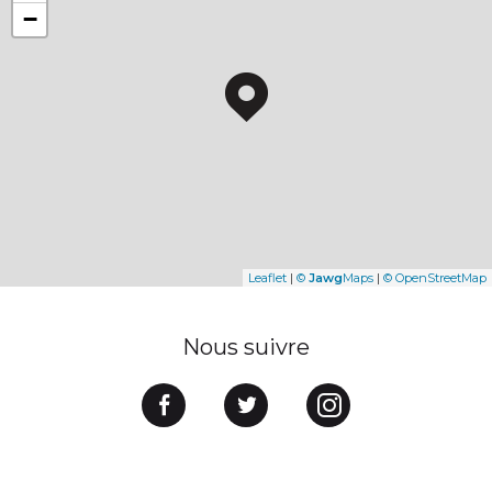
−
Leaflet
|
©
Jawg
Maps
|
© OpenStreetMap
Nous suivre