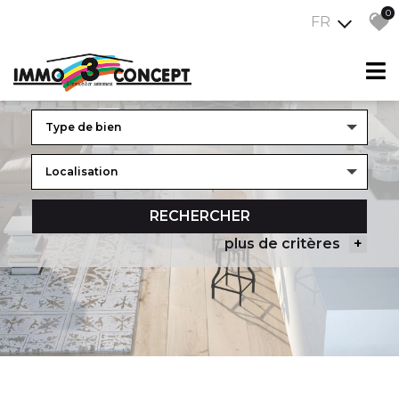
0
FR
PROGRAMMES NEUFS
Ancien
RECHERCHER
plus de critères
+
5KM
10KM
25KM