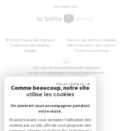
site réalisé par
© 2026 | Tous droits réservés |
Plan du site
Mentions légales
Traduction powered by
Nos honoraires
Liens
Admin
Google
Toutes nos annonces
Site internet compatible multi-supports,
un seul site adaptable à tous les types d'écrans.
On en reste là
Comme beaucoup, notre site
utilise les cookies
On aimerait vous accompagner pendant
votre visite.
En poursuivant, vous acceptez l'utilisation des
cookies par ce site, afin de vous proposer des
contenus adaptés et réaliser des statistiques !