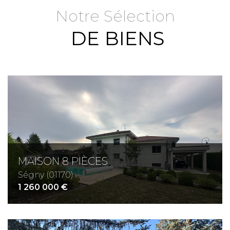
Notre Sélection
DE BIENS
Critères supplémentaires
Piscine
Parking
Terrasse
MAISON 8 PIÈCES
Ségny (01170)
1 260 000 €