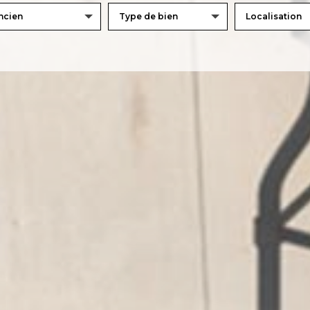
ncien
5KM
10
25KM
taires
Terrasse