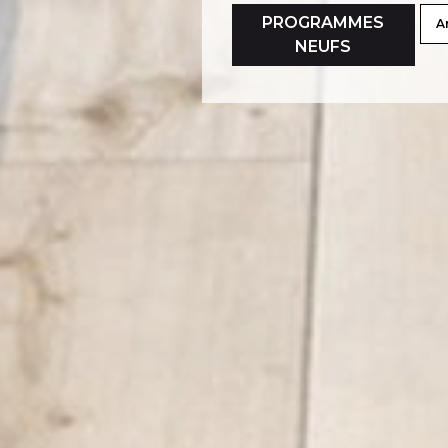
PROGRAMMES
A
NEUFS
Critères supplémen
Piscine
Parking