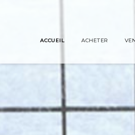
ACCUEIL
ACHETER
VE
Ancien
Esti
Neuf
Nos
Recherche / alerte ma